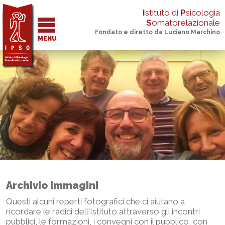
I
stituto di
P
sicologia
S
omatorelazionale
Fondato e diretto da Luciano Marchino
MENU
Archivio immagini
Questi alcuni reperti fotografici che ci aiutano a
ricordare le radici dell'Istituto attraverso gli incontri
pubblici, le formazioni, i convegni con il pubblico, con