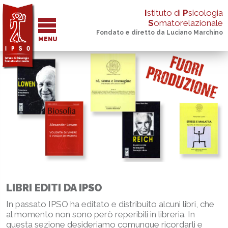
I
stituto di
P
sicologia
S
omatorelazionale
Fondato e diretto da Luciano Marchino
MENU
LIBRI EDITI DA IPSO
In passato IPSO ha editato e distribuito alcuni libri, che
al momento non sono però reperibili in libreria. In
questa sezione desideriamo comunque ricordarli e