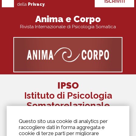
ISCRIVITI
della
Privacy
.
Anima e Corpo
Rivista Internazionale di Psicologia Somatica
IPSO
Istituto di Psicologia
Somatorelazionale
The Alexander Lowen Institute Of Italy
Questo sito usa cookie di analytics per
Via Antonio Kramer, 6
raccogliere dati in forma aggregata e
20129 Milano
cookie di terze parti per migliorare