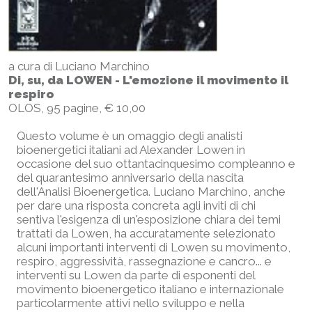
a cura di Luciano Marchino
Di, su, da LOWEN - L'emozione il movimento il
respiro
OLOS, 95 pagine, € 10,00
Questo volume è un omaggio degli analisti
bioenergetici italiani ad Alexander Lowen in
occasione del suo ottantacinquesimo compleanno e
del quarantesimo anniversario della nascita
dell'Analisi Bioenergetica. Luciano Marchino, anche
per dare una risposta concreta agli inviti di chi
sentiva l'esigenza di un'esposizione chiara dei temi
trattati da Lowen, ha accuratamente selezionato
alcuni importanti interventi di Lowen su movimento,
respiro, aggressività, rassegnazione e cancro... e
interventi su Lowen da parte di esponenti del
movimento bioenergetico italiano e internazionale
particolarmente attivi nello sviluppo e nella