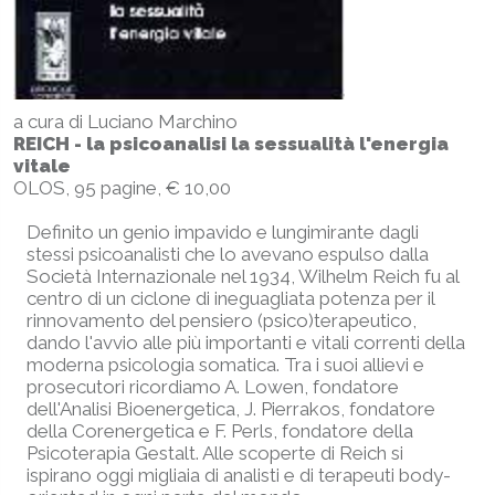
a cura di Luciano Marchino
REICH - la psicoanalisi la sessualità l'energia
vitale
OLOS, 95 pagine, € 10,00
Definito un genio impavido e lungimirante dagli
stessi psicoanalisti che lo avevano espulso dalla
Società Internazionale nel 1934, Wilhelm Reich fu al
centro di un ciclone di ineguagliata potenza per il
rinnovamento del pensiero (psico)terapeutico,
dando l'avvio alle più importanti e vitali correnti della
moderna psicologia somatica. Tra i suoi allievi e
prosecutori ricordiamo A. Lowen, fondatore
dell'Analisi Bioenergetica, J. Pierrakos, fondatore
della Corenergetica e F. Perls, fondatore della
Psicoterapia Gestalt. Alle scoperte di Reich si
ispirano oggi migliaia di analisti e di terapeuti body-