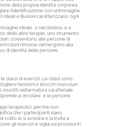
cezione della propria identità corporea
iare l’identificazione con un’immagine
ci ideali e illusioni caratterizzano ogni
immagine ideale, o narcisistica, e a
pico delle altre terapie, uno strumento
scolari, consentono alle persone di
le emozioni rimosse riemergono alla
o di identità delle persone.
e classi di esercizi. Le classi sono
ciogliere tensioni e blocchi muscolari
nscritti nell’armatura caratteriale.
 riprende a circolare, e le persone
ppi terapeutici, perché non
ifica che i partecipanti siano
olito le si avvicina e la invita a
e gli esercizi e vigila sui processi in