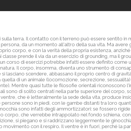
i sulla terra. Il contatto con il terreno può essere sentito 
 persona, da un momento all'altro della sua vita. Ma avere 
oprio corpo, e con la verità della propria esistenza, anziché
ni classe prende il via da un esercizio di grounding, ma il gr
: un corso di esercizi potrebbe infatti essere definito come
 natura. Il corpo, insomma, diventa uno strumento di consap
 si lasciano scendere, abbassano il proprio centro di gravit
, a quella di un animale (locomozione, secrezione, sessualità
te). Mentre quasi tutte le filosofie orientali riconoscono l'
ali sono di solito centrati nella parte superiore del corpo,
l ventre, che è letteralmente la sede della vita, produce ins
persone sono in piedi, con le gambe distanti tra loro quanto 
nocchia sono infatti degli ammortizzatori: se fossero rigid
ro corpo, che verrebbe intrappolato nel fondo schiena, con
izione, si piegano e si raddrizzano leggermente le ginocchi
vimento con il respiro. Il ventre è in fuori, perché la pan