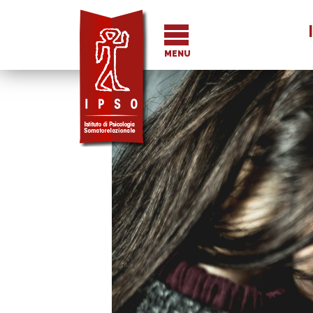
I
MENU