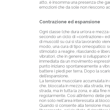
atto, è insomma una presenza che gara
emozioni che da sole non riescono ad
Contrazione ed espansione
Ogni classe (che dura un'ora e mezza ci
secondo un ciclo di «contrazione» ed e
di muscoli) su cui si sta lavorando v
modo, una cura di tipo omeopatico: so
stimolato a reagire, rilasciando e libe
vibratori, che in genere si sviluppano
immediata da un movimento espressivo. 
punto iniziano spontaneamente a vibra
battere i piedi per terra. Dopo la sca
dell'espansione.
La tensione muscolare accumulata in r
che, bloccata in mezzo alla strada, imp
strada, ma in tutta la zona, e alla fine n
regolarmente. Così all’interno delle p
non solo nell'area interessata al blocc
Quando si consente alla tensione muscolar