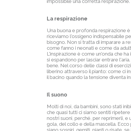
impossibile una corretta respirazione.
La respirazione
Una buona e profonda respirazione è uno
riceviamo l'ossigeno indispensabile per
bisogno. Non si tratta di imparare a re
come fanno i neonati e come da adulti 
L'inspirazione è come un'onda che ha i
si espandono per lasciar entrare l'ari
bene. Nel corso delle classi di eserciz
liberino attraverso il pianto: come ci in
il bacino quando la tensione diventa i
Il suono
Molti di noi, da bambini, sono stati in
che quasi tutti ci siamo sentiti ripetere
nostri suoni, perché, per reprimerli, e 
gola, del collo e della mascella. Ecco 
siano sospiri, gemiti, pianti o risate, 