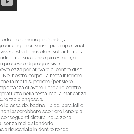
in modo più o meno profondo, a
grounding, in un senso più ampio, vuol
 vivere «tra le nuvole», soltanto nella
ounding, nel suo senso più esteso, è
 un processo di progressivo
evolezza per arrivare al centro di sé.
à. Nel nostro corpo, la metà inferiore
) che la metà superiore (pensiero,
importanza di avere il proprio centro
 soprattutto nella testa. Ma la mancanza
icurezza e angoscia.
le ossa del bacino, i piedi paralleli e
e non lascerebbero scorrere l'energia
 conseguenti disturbi nella zona
a, senza mai distenderle
cia risucchiata in dentro rende