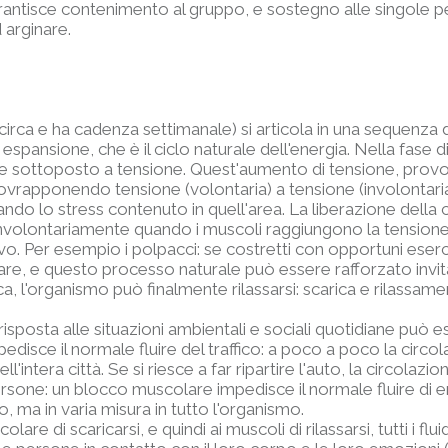
ntisce contenimento al gruppo, e sostegno alle singole pe
 arginare.
rca e ha cadenza settimanale) si articola in una sequenza di
spansione, che è il ciclo naturale dell'energia. Nella fase d
iene sottoposto a tensione. Quest'aumento di tensione, prov
vrapponendo tensione (volontaria) a tensione (involontaria 
rando lo stress contenuto in quell'area. La liberazione dell
 involontariamente quando i muscoli raggiungono la tensione
Per esempio i polpacci: se costretti con opportuni esercizi
re, e questo processo naturale può essere rafforzato invit
rica, l'organismo può finalmente rilassarsi: scarica e rilass
isposta alle situazioni ambientali e sociali quotidiane può
edisce il normale fluire del traffico: a poco a poco la circol
ell'intera città. Se si riesce a far ripartire l'auto, la circolazi
ersone: un blocco muscolare impedisce il normale fluire di 
o, ma in varia misura in tutto l'organismo.
e di scaricarsi, e quindi ai muscoli di rilassarsi, tutti i flui