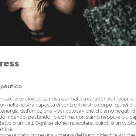
tress
apeutico
nica (parte cioè della nostra armatura caratteriale), oppu
» nella nostra capacità di sentire il nostro corpo, quindi di 
a l'energia dell'emozione «pericolosa» che ci siamo negati:
ando, ridendo, pestando i piedi) ma non siamo neppure più ca
affetto o umiliati. Ogni tensione muscolare, quindi, è un vuot
ntità.
appresentato come una «mappa dei buchi d’identità»(1) che 