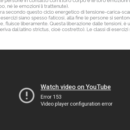
 le persone in contatto con il loro corpo e le loro emozioni (
po, né le emozioni lì trattenute).
ra secondo questo ciclo energetico di tensione-carica-scari
esercizi siano spesso faticosi, alla fine le persone si sento
e, fluisce liberamente. Questa liberazione dalle tensioni, è u
riva dal latino strictus, cioè costretto). Le classi di esercizi