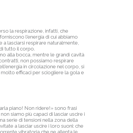
so la respirazione, infatti, che
 forniscono l'energia di cui abbiamo
e a lasciarsi respirare naturalmente,
 tutto il corpo.
ino alla bocca, mentre le grandi cavità
 contratti, non possiamo respirare
l'energia in circolazione nel corpo, si
i molto efficaci per sciogliere la gola e
Parla piano! Non ridere!» sono frasi
i non siamo più capaci di lasciar uscire i
na serie di tensioni nella zona della
tate a lasciar uscire i loro suoni: che
corrente vibratoria che ne allenta le