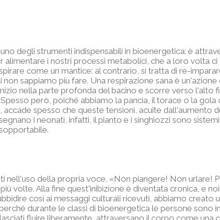
 degli strumenti indispensabili in bioenergetica: è attraver
 alimentare i nostri processi metabolici, che a loro volta ci
spirare come un mantice: al contrario, si tratta di re-imparar
non sappiamo più fare. Una respirazione sana è un'azione di
nizio nella parte profonda del bacino e scorre verso l'alto f
a. Spesso però, poiché abbiamo la pancia, il torace o la gola
i, accade spesso che queste tensioni, acuite dall'aumento del
segnano i neonati, infatti, il pianto e i singhiozzi sono sistem
nsopportabile.
ibiti nell'uso della propria voce. «Non piangere! Non urlare! 
 più volte. Alla fine quest'inibizione è diventata cronica, e no
ubbidire così ai messaggi culturali ricevuti, abbiamo creato u
perché durante le classi di bioenergetica le persone sono invi
se lasciati fluire liberamente, attraversano il corpo come una 