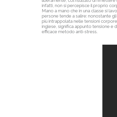
liberamente, col risultato di rimettere
infatti, non si percepisce il proprio cor
Mano a mano che in una classe si lavo
persone tende a salire: nonostante gli 
più intrappolata nelle tensioni corpore
inglese, significa appunto tensione e de
efficace metodo anti-stress.