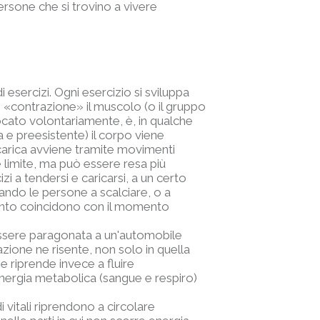
rsone che si trovino a vivere
 esercizi. Ogni esercizio si sviluppa
i «contrazione» il muscolo (o il gruppo
ocato volontariamente, è, in qualche
e preesistente) il corpo viene
a carica avviene tramite movimenti
 limite, ma può essere resa più
 a tendersi e caricarsi, a un certo
ando le persone a scalciare, o a
amento coincidono con il momento
 essere paragonata a un'automobile
azione ne risente, non solo in quella
one riprende invece a fluire
energia metabolica (sangue e respiro)
di vitali riprendono a circolare