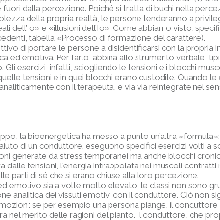
ate fuori dalla percezione. Poiché si tratta di buchi nella per
ezza della propria realtà, le persone tenderanno a privileg
eali dell’Io» e «illusioni dell’Io». Come abbiamo visto, specifi
ecedenti, tabella «Processo di formazione del carattere).
ettivo di portare le persone a disidentificarsi con la propria 
sica ed emotiva. Per farlo, abbina allo strumento verbale, ti
. Gli esercizi, infatti, sciogliendo le tensioni e i blocchi mu
 quelle tensioni e in quei blocchi erano custodite. Quando 
iticamente con il terapeuta, e via via reintegrate nel sens
ruppo, la bioenergetica ha messo a punto un’altra «formula»: l
’aiuto di un conduttore, eseguono specifici esercizi volti a s
ni generate da stress temporanei ma anche blocchi cronici, i
ra dalle tensioni, l'energia intrappolata nei muscoli contratti
e parti di sé che si erano chiuse alla loro percezione.
 emotivo sia a volte molto elevato, le classi non sono gru
nalitica dei vissuti emotivi con il conduttore. Ciò non sign
mozioni: se per esempio una persona piange, il conduttore di s
el merito delle ragioni del pianto. Il conduttore, che propon