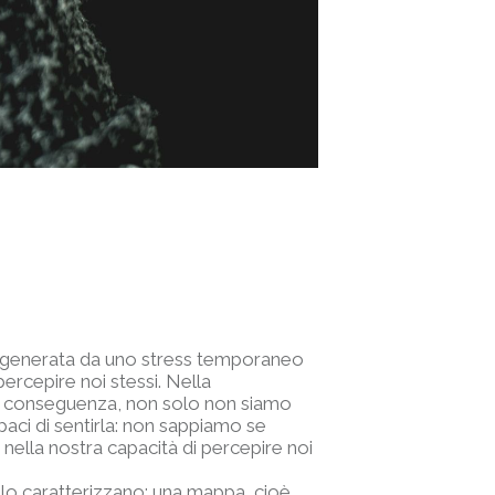
re generata da uno stress temporaneo
percepire noi stessi. Nella
 di conseguenza, non solo non siamo
paci di sentirla: non sappiamo se
o nella nostra capacità di percepire noi
lo caratterizzano; una mappa, cioè