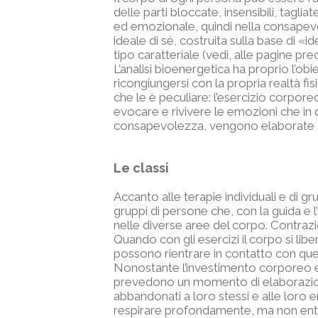
delle parti bloccate, insensibili, tagli
ed emozionale, quindi nella consapevol
ideale di sé, costruita sulla base di «id
tipo caratteriale (vedi, alle pagine pr
L’analisi bioenergetica ha proprio l’obi
ricongiungersi con la propria realtà fi
che le è peculiare: l’esercizio corporeo
evocare e rivivere le emozioni che in
consapevolezza, vengono elaborate anal
Le classi
Accanto alle terapie individuali e di g
gruppi di persone che, con la guida e l
nelle diverse aree del corpo. Contrazio
Quando con gli esercizi il corpo si libe
possono rientrare in contatto con quell
Nonostante l’investimento corporeo ed
prevedono un momento di elaborazione a
abbandonati a loro stessi e alle loro e
respirare profondamente, ma non entra n