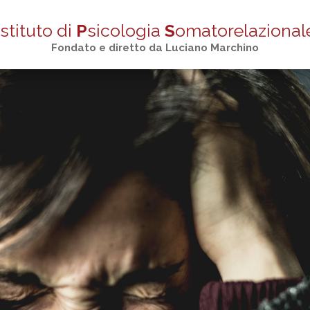
stituto di
P
sicologia
S
omatorelazional
Fondato e diretto da Luciano Marchino