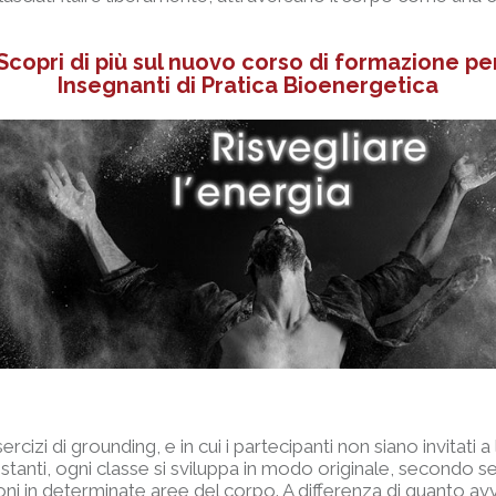
Scopri di più sul nuovo corso di formazione pe
Insegnanti di Pratica Bioenergetica
i di grounding, e in cui i partecipanti non siano invitati a la
stanti, ogni classe si sviluppa in modo originale, secondo se
ni in determinate aree del corpo. A differenza di quanto avvi