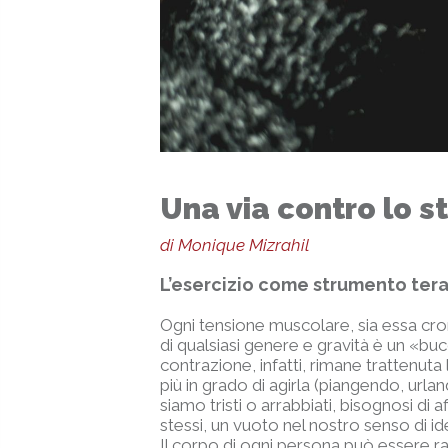
Una via contro lo s
di Monique Mizrahil
L’esercizio come strumento ter
Ogni tensione muscolare, sia essa cro
di qualsiasi genere e gravità è un «buco
contrazione, infatti, rimane trattenut
più in grado di agirla (piangendo, url
siamo tristi o arrabbiati, bisognosi di 
stessi, un vuoto nel nostro senso di ide
Il corpo di ogni persona può essere r