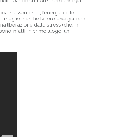
nelle parti in cui non scorre energia,
ca-rilassamento, l'energia delle
no meglio, perché la loro energia, non
na liberazione dallo stress (che, in
 sono infatti, in primo luogo, un