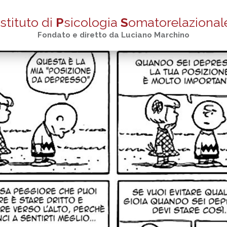
stituto di
P
sicologia
S
omatorelazional
Fondato e diretto da Luciano Marchino