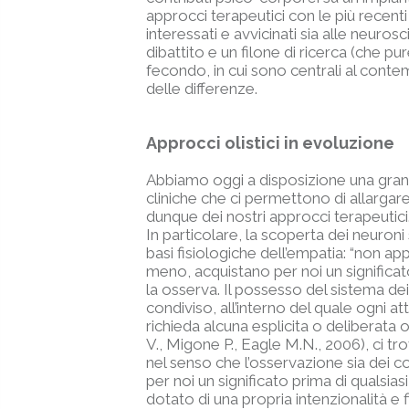
approcci terapeutici con le più recent
interessati e avvicinati sia alle neuro
dibattito e un filone di ricerca (che
fecondo, in cui sono centrali al conte
delle differenze.
Approcci olistici in evoluzione
Abbiamo oggi a disposizione una grande
cliniche che ci permettono di allargar
dunque dei nostri approcci terapeutici
In particolare, la scoperta dei neuro
basi fisiologiche dell’empatia: “non a
meno, acquistano per noi un significat
la osserva. Il possesso del sistema de
condiviso, all’interno del quale ogni a
richieda alcuna esplicita o deliberata 
V., Migone P., Eagle M.N., 2006), ci t
nel senso che l’osservazione sia dei 
per noi un significato prima di qualsia
dotato di una propria intenzionalità e f