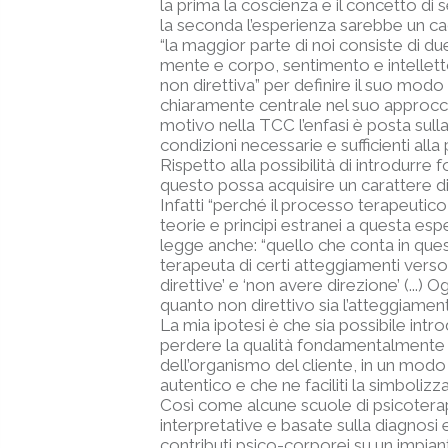
la prima la coscienza e il concetto di 
la seconda l’esperienza sarebbe un cao
“la maggior parte di noi consiste di du
mente e corpo, sentimento e intelletto
non direttiva” per definire il suo mod
chiaramente centrale nel suo approcc
motivo nella TCC l’enfasi è posta sul
condizioni necessarie e sufficienti a
Rispetto alla possibilità di introdurr
questo possa acquisire un carattere di g
Infatti “perché il processo terapeutico 
teorie e principi estranei a questa espe
legge anche: “quello che conta in ques
terapeuta di certi atteggiamenti verso 
direttive’ e ‘non avere direzione’ (...)
quanto non direttivo sia l’atteggiamen
La mia ipotesi è che sia possibile int
perdere la qualità fondamentalmente n
dell’organismo del cliente, in un modo 
autentico e che ne faciliti la simboli
Così come alcune scuole di psicotera
interpretative e basate sulla diagnosi 
contributi psico-corporei su un impia