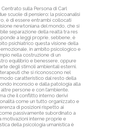
o Centrato sulla Persona di Carl
e scuole di pensiero: la psicoanalisi
ro, è di essere entrambi collocati
a visione newtoniana del mondo, che si
bile separazione della realtà tra res
risponde a leggi proprie, sebbene, è
ito psichiatrico questa visione della
 emozionale, in ambito psicologico e
empio nella costruzione di un
stro equilibrio e benessere, oppure
e degli stimoli ambientali esterni.
terapeuti che si riconoscono nel
 modo caratteristico dal resto della
 mondo inconscio e dalla patologia alla
e altre persone e con l’ambiente.
ma che il conflitto interno derivi
sonalità come un tutto organizzato e
erenza di posizioni rispetto ai
non come passivamente subordinato a
a motivazioni interne proprie e
stica della psicologia umanistica è