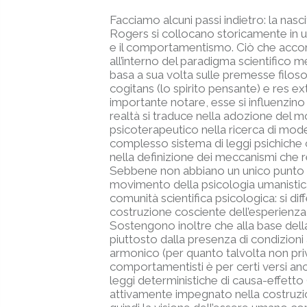
Facciamo alcuni passi indietro: la nasc
Rogers si collocano storicamente in un
e il comportamentismo. Ciò che accomun
all’interno del paradigma scientifico m
basa a sua volta sulle premesse filosof
cogitans (lo spirito pensante) e res ex
importante notare, esse si influenzino 
realtà si traduce nella adozione del 
psicoterapeutico nella ricerca di model
complesso sistema di leggi psichiche 
nella definizione dei meccanismi che r
Sebbene non abbiano un unico punto di
movimento della psicologia umanistica 
comunità scientifica psicologica: si di
costruzione cosciente dell’esperienza, 
Sostengono inoltre che alla base della v
piuttosto dalla presenza di condizion
armonico (per quanto talvolta non privo
comportamentisti è per certi versi an
leggi deterministiche di causa-effetto
attivamente impegnato nella costruzione