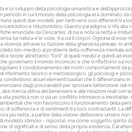
ita e lo sviluppo della psicologia umanistica e dell’Approcci
 periodo in cui il mondo della psicologia era dominato da du
a questi due modelli, per tanti versi così differenti tra lo
eccanicistico e riduzionistico. Questo paradigma si rifà all
iche enunciate da Descartés, di cui è nota la netta e irriduci
tensa (la natura e le cose, tra cui il corpo). Ognuna di esse 
a vicenda attraverso l’azione della ghiandola pineale. In amb
modello bio-medico ai problemi della sofferenza mentale ed
li e teorie altrettanto “forti” di quelli medici e quindi ad es
che governano il mondo inconscio e che si riflettono sul no
egolano il condizionamento dei nostri comportamenti da part
 riferimento teorico e metodologico, gli psicologi e psico
condividono alcuni elementi basilari che li differenziano in
fferenziano dagli psicoanalisti per spostare l’attenzione dal
alla ricerca attiva del benessere e alle relazioni reali con l
ita psichica non ci sia un conflitto intrinseco e inevitabile, 
i ambientali che non favoriscono il funzionamento della per
 di sofferenza e di sentimenti tra loro contrastanti). La diff
cora più netta, a partire dalla visione dell’essere umano 
 (il modello stimolo - risposta), ma come soggetto spinto d
 di significati e di senso della propria esistenza. Caratteri