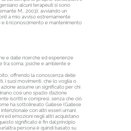
gersiano alcuni terapeuti si sono
(Tremante M., 2003), avviando un
zioni) a mio avviso estremamente
oco e il riconoscimento e mantenimento
che e dalle ricerche ed esperienze
nze tra soma, psiche e ambiente e
mbito, offrendo la conoscenza delle
, i suoi movimenti, che lo voglia o
 azione assume un significato per chi
minano così uno spazio d’azione
ente iscritti e compresi, senza che ciò
 Come ha sottolineato Gallese (Gallese
intenzionale con altri esseri umani,
i ed emozioni negli altri acquistano
esto significato è fin dal principio
i un’altra persona è quindi basato su