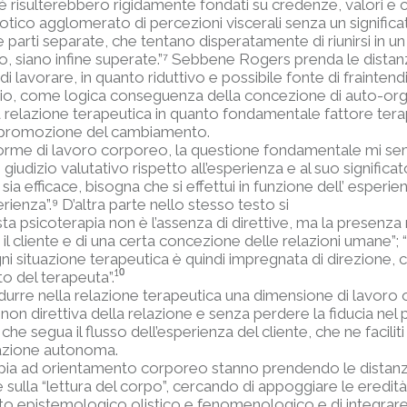
sé risulterebbero rigidamente fondati su credenze, valori e co
tico agglomerato di percezioni viscerali senza un significat
e parti separate, che tentano disperatamente di riunirsi in un
, siano infine superate.”
⁷
Sebbene Rogers prenda le distanze d
o di lavorare, in quanto riduttivo e possibile fonte di frai
io, come logica conseguenza della concezione di auto-orga
la relazione terapeutica in quanto fondamentale fattore ter
lla promozione del cambiamento.
e forme di lavoro corporeo, la questione fondamentale mi semb
iudizio valutativo rispetto all’esperienza e al suo significat
sia efficace, bisogna che si effettui in funzione dell’ esperie
rienza”.⁹ D’altra parte nello stesso testo si
ta psicoterapia non è l’assenza di direttive, ma la presenza 
il cliente e di una certa concezione delle relazioni umane”; 
 Ogni situazione terapeutica è quindi impregnata di direzione, c
¹⁰
to del terapeuta”.
rodurre nella relazione terapeutica una dimensione di lavoro
on direttiva della relazione e senza perdere la fiducia nel
che segua il flusso dell’esperienza del cliente, che ne facil
zzazione autonoma.
pia ad orientamento corporeo stanno prendendo le distanze
e sulla “lettura del corpo”, cercando di appoggiare le eredità 
nto epistemologico olistico e fenomenologico e di integrar