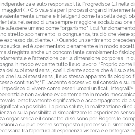
ipendenza e auto responsabilità. Progredisce (...) nella di
giori (...) Ciò vale sia per i processi organici interament
evalentemente umane e intelligenti come la scelta degli obbie
orientata nel senso di una sempre maggiore socializzazione n
te all’essere umano come “organismo”, il cui funzionamento 
no stretto abbinamento, o congruenza, tra ciò che viene spe
ne espresso dal cliente. (...) Quando un sentimento precede
apeutica, ed è sperimentato pienamente e in modo accettan
ma si registra anche un concomitante cambiamento fisiolog
damentale e l’attenzione per la dimensione corporea, in qua
agna in modo evidente tutto il suo lavoro: “Proprio come il
a dei suoi stessi sensi, così il cliente scopre che è il suo s
rge che i suoi stessi sensi, il suo stesso apparato fisiologico 
ocesso continuo”
⁵
; “E’ l’accento eccessivo sul conscio e sul r
mpedisce di vivere come esseri umani unificati, integrali.”
⁶
perienziale non avviene evidentemente in modo meccanico
evole, emotivamente significativo e accompagnato da bisogn
significativa possibile. La piena salute, la realizzazione di s
ienza e sulla possibilità di simbolizzare le esperienze sensor
nza organismica e il concetto di sé sono per Rogers le comp
istorsioni a cui può essere sottoposto il processo di simboliz
essaria tra l’apertura all’esperienza viscerale e l’integrazi