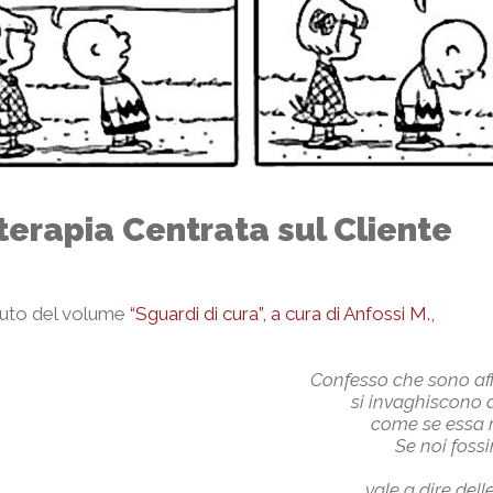
oterapia Centrata sul Cliente
enuto del volume
“Sguardi di cura”, a cura di Anfossi M.,
Confesso che sono affli
si invaghiscono di una teoria
come se essa rappresentasse
Se noi fossimo disposti a p
per quell
vale a dire delle specie di bus