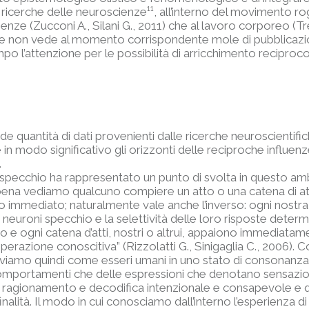
i ricerche delle neuroscienze¹¹, all’interno del movimento ro
scienze (Zucconi A., Silani G., 2011) che al lavoro corporeo 
 pure non vede al momento corrispondente mole di pubblica
mpo l’attenzione per le possibilità di arricchimento recipr
 quantità di dati provenienti dalle ricerche neuroscientifi
e in modo significativo gli orizzonti delle reciproche influe
.
ni specchio ha rappresentato un punto di svolta in questo a
ppena vediamo qualcuno compiere un atto o una catena di atti
o immediato; naturalmente vale anche l’inverso: ogni nostra
i neuroni specchio e la selettività delle loro risposte deter
tto e ogni catena d’atti, nostri o altrui, appaiono immediatam
operazione conoscitiva” (Rizzolatti G., Sinigaglia C., 2006).
roviamo quindi come esseri umani in uno stato di consonanza 
comportamenti che delle espressioni che denotano sensazion
si ragionamento e decodifica intenzionale e consapevole e qu
inalità. Il modo in cui conosciamo dall’interno l’esperienza d