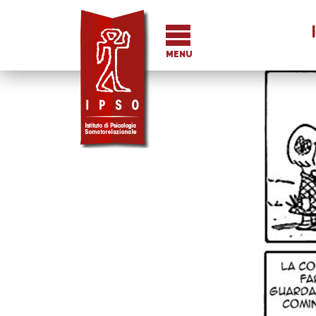
I
MENU