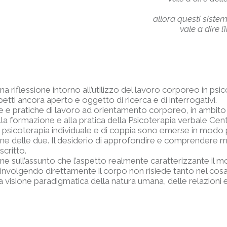
i dati pregnan
allora questi sistemi potrebbero
vale a dire l’incoraggiamen
na riflessione intorno all’utilizzo del lavoro corporeo in p
petti ancora aperto e oggetto di ricerca e di interrogativi.
che e pratiche di lavoro ad orientamento corporeo, in ambit
lla formazione e alla pratica della Psicoterapia verbale Cent
ella psicoterapia individuale e di coppia sono emerse in modo
e delle due. Il desiderio di approfondire e comprendere megli
scritto.
ione sull’assunto che l’aspetto realmente caratterizzante il m
endo direttamente il corpo non risiede tanto nel cosa si fa
 visione paradigmatica della natura umana, delle relazioni 