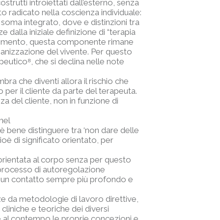
strutti introiettati dall’esterno, senza
o radicato nella coscienza individuale:
 soma integrato, dove e distinzioni tra
alla iniziale definizione di “terapia
ntendimento, questa componente rimane
nizzazione del vivente. Per questo
apeutico
⁸
, che si declina nelle note
ra che diventi allora il rischio che
o per il cliente da parte del terapeuta.
nza del cliente, non in funzione di
nel
“è bene distinguere tra ‘non dare delle
ioè di significato orientato, per
 orientata al corpo senza per questo
 processo di autoregolazione
iti un contatto sempre più profondo e
 da metodologie di lavoro direttive,
cliniche e teoriche dei diversi
e al contempo le proprie concezioni e