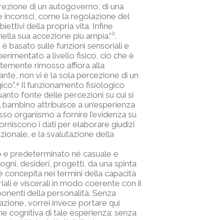
rezione di un autogoverno, di una
e inconsci, come la regolazione del
ttivi della propria vita. Infine
ella sua accezione più ampia.”
³
.
è basato sulle funzioni sensoriali e
rimentato a livello fisico, ciò che è
ntemente rimosso affiora alla
te, non vi è la sola percezione di un
ico”.
⁴
Il funzionamento fisiologico
nto fonte delle percezioni su cui si
 bambino attribuisce a un’esperienza
tesso organismo a fornire l’evidenza su
forniscono i dati per elaborare giudizi
azionale, e la svalutazione della
 e predeterminato né casuale e
i, desideri, progetti, da una spinta
é è concepita nei termini della capacità
iali e viscerali in modo coerente con il
onenti della personalità. Senza
zazione, vorrei invece portare qui
one cognitiva di tale esperienza: senza