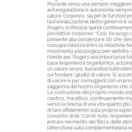
Procede verso una sempre maggiore ind
autoregolazione e autonomia sempre mag
calore corporeo, sia per le funzioni pr
l’autorealizzazione dell’organismo è 
Rogers si riferisce quindi continuamen
percettive corporee: “Così, ha luogo u
presente alla coscienza e ciò che vie
consapevolezza entro la relazione ter
movimento psicologico ben definito, 
riveste per Rogers una importanza fon
basa l’esperienza organismica, accomp
un valore sicuro, basandosi sull’evidenz
cui fondare i giudizi di valore. Si acco
di valore e per correggerli con un pr
saggezza del nostro organismo che ci i
La costruzione del proprio mondo es
caotico, ma attivo, continuamente mut
verso la ricerca di una vita quanto più 
di fare affidamento sulla propria esper
concetto di sé. Com’è noto, l’esperie
entrare nel merito dei filtri e delle d
l’attenzione sulla complementarietà nec