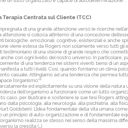
ome un tutto organizzato e capace di autodeterminazione¹.
 Terapia Centrata sul Cliente (TCC)
pregnata di una grande attenzione verso le ricerche nell’ambi
ta attenzione si colloca all’interno di una concezione dell
biologiche, emozionali, cognitive, esistenziali e anche spiri
ne viene estesa da Rogers non solamente verso tutti gli ess
itti testimoniano di una visione di grande respiro che connet
 anche con ogni livello del nostro universo. In particolare, 
plicemente di una tendenza nei sistemi viventi, bensì di un a
anifesta a tutti i livelli. Così, quando forniamo un clima psi
evento casuale. Attingiamo ad una tendenza che permea tutta
capace l’organismo.”²
i marcatamente ed esplicitamente su una visione della natur
 tendenza dell'organismo a funzionare come un tutto organizza
to caso, per illustrare e sostenere le sue tesi Rogers attin
 dalla psicologia, alla neurologia, alla psichiatria, alla fisic
, Kurt Goldstein). L’idea fondamentale della vita umana com
un principio di auto-organizzazione e di fondamentale equi
L’organismo realizza se stesso nel senso della massima diffe
erso la crescita (…)