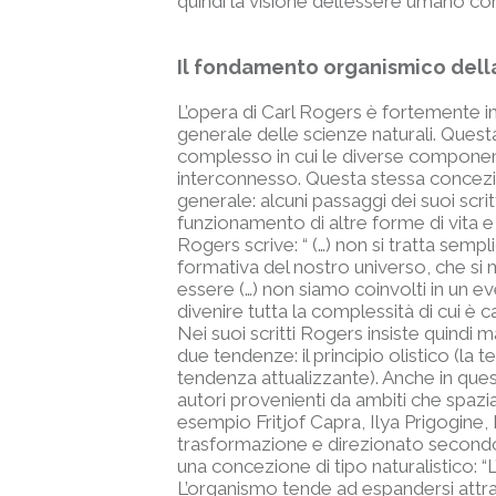
quindi la visione dell’essere umano c
Il fondamento organismico della
L’opera di Carl Rogers è fortemente im
generale delle scienze naturali. Ques
complesso in cui le diverse componenti 
interconnesso. Questa stessa concezio
generale: alcuni passaggi dei suoi scr
funzionamento di altre forme di vita e
Rogers scrive: “ (…) non si tratta sem
formativa del nostro universo, che si m
essere (…) non siamo coinvolti in un 
divenire tutta la complessità di cui è 
Nei suoi scritti Rogers insiste quind
due tendenze: il principio olistico (la
tendenza attualizzante). Anche in ques
autori provenienti da ambiti che spaziano
esempio Fritjof Capra, Ilya Prigogine
trasformazione e direzionato secondo 
una concezione di tipo naturalistico: “
L’organismo tende ad espandersi attrav