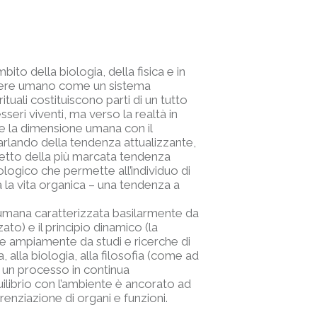
to della biologia, della fisica e in
’essere umano come un sistema
tuali costituiscono parti di un tutto
eri viventi, ma verso la realtà in
te la dimensione umana con il
parlando della tendenza attualizzante,
spetto della più marcata tendenza
cologico che permette all’individuo di
 la vita organica – una tendenza a
a umana caratterizzata basilarmente da
to) e il principio dinamico (la
ge ampiamente da studi e ricerche di
a, alla biologia, alla filosofia (come ad
e un processo in continua
librio con l’ambiente è ancorato ad
renziazione di organi e funzioni.