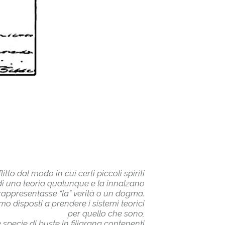
tto dal modo in cui certi piccoli spiriti
 qualunque e la innalzano
 “la” verità o un dogma.
rendere i sistemi teorici
o che sono,
te in filigrana contenenti