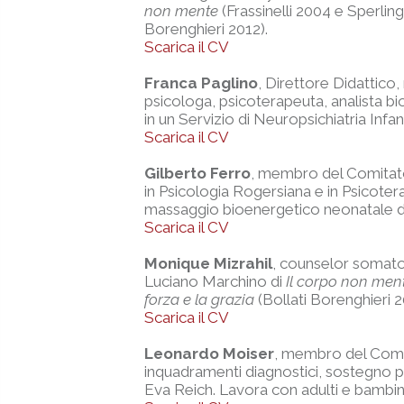
non mente
(Frassinelli 2004 e Sperli
Borenghieri 2012).
Scarica il CV
Franca Paglino
, Direttore Didattico
psicologa, psicoterapeuta, analista bi
in un Servizio di Neuropsichiatria Inf
Scarica il CV
Gilberto Ferro
, membro del Comitato 
in Psicologia Rogersiana e in Psicoter
massaggio bioenergetico neonatale di 
Scarica il CV
Monique Mizrahil
, counselor somato
Luciano Marchino di
Il corpo non men
forza e la grazia
(Bollati Borenghieri 2
Scarica il CV
Leonardo Moiser
, membro del Comit
inquadramenti diagnostici, sostegno 
Eva Reich. Lavora con adulti e bambin