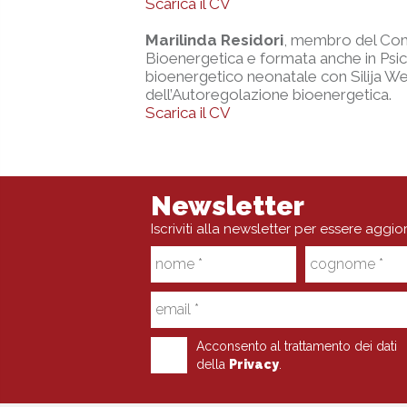
Scarica il CV
Marilinda Residori
, membro del Comi
Bioenergetica e formata anche in P
bioenergetico neonatale con Silija Wend
dell’Autoregolazione bioenergetica.
Scarica il CV
Newsletter
Iscriviti alla newsletter per essere aggio
Acconsento al trattamento dei dati
della
Privacy
.