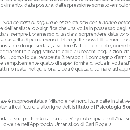
 movimento, dalla postura, dall'espressione somato-emoziona
 "
Non cercare di seguire le orme dei savi che ti hanno prec
 dell'analista, ciò significa che una volta in possesso degli
darsi sempre il premesso di lasciarsi sorprendere dalla loro
 capacità di porre meno filtri cognitivi possibili, e meno pre
ni istante di ogni seduta, a vedere l'altro, il paziente, come 
teggiamento è oggi validato dalle più recenti acquisizioni de
cchio. Il compito del terapeuta (therapon, il compagno d'armi 
 semplicemente quello di saper fornire di volta in volta all'
'attimo reale, nel qui e ora. L'idea è quella di tornare ad ap
e è rappresentata a Milano e nel nord Italia dalle iniziative
ia il cui fulcro è all'origine dell'
Istituto di Psicologia S
a le sue profonde radici nella Vegetoterapia e nell'Analisi
er Lowen e nell'Approccio Umanistico di Carl Rogers.