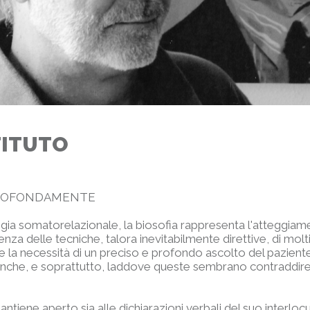
STITUTO
ROFONDAMENTE
logia somatorelazionale, la biosofia rappresenta l'atteggia
nza delle tecniche, talora inevitabilmente direttive, di molt
e la necessità di un preciso e profondo ascolto del pazient
e anche, e soprattutto, laddove queste sembrano contraddire
antiene aperto sia alle dichiarazioni verbali del suo interloc