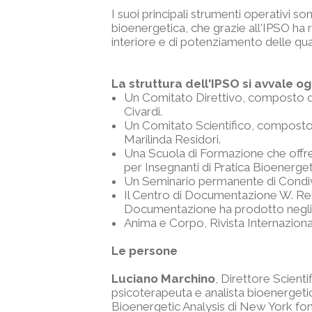
I suoi principali strumenti operativi so
bioenergetica, che grazie all'IPSO ha
interiore e di potenziamento delle qual
La struttura dell'IPSO si avvale ogg
Un Comitato Direttivo, composto da
Civardi.
Un Comitato Scientifico, composto da
Marilinda Residori.
Una Scuola di Formazione che offre 
per Insegnanti di Pratica Bioenerget
Un Seminario permanente di Condivis
Il Centro di Documentazione W. Reic
Documentazione ha prodotto negli an
Anima e Corpo, Rivista Internazional
Le persone
Luciano Marchino
, Direttore Scient
psicoterapeuta e analista bioenergetico
Bioenergetic Analysis di New York fo