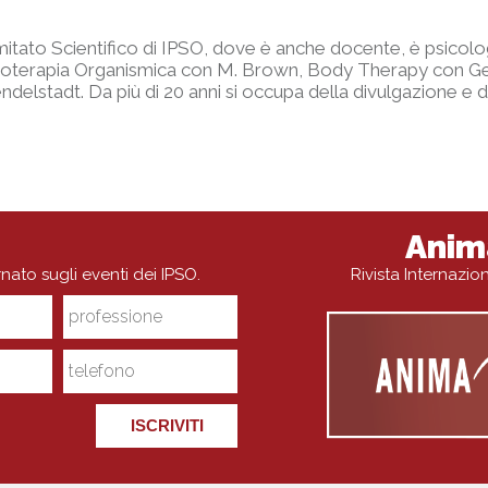
tato Scientifico di IPSO, dove è anche docente, è psicologa,
sicoterapia Organismica con M. Brown, Body Therapy con 
elstadt. Da più di 20 anni si occupa della divulgazione e del
Anim
rnato sugli eventi dei IPSO.
Rivista Internazi
ISCRIVITI