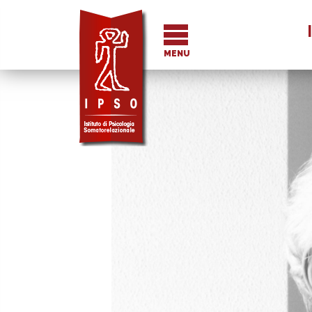
I
MENU