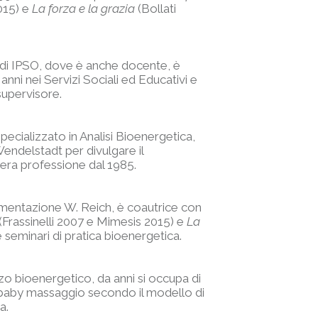
015) e
La forza e la grazia
(Bollati
 di IPSO, dove è anche docente, è
nni nei Servizi Sociali ed Educativi e
supervisore.
ecializzato in Analisi Bioenergetica,
Wendelstadt per divulgare il
era professione dal 1985.
umentazione W. Reich, è coautrice con
(Frassinelli 2007 e Mimesis 2015) e
La
e seminari di pratica bioenergetica.
zo bioenergetico, da anni si occupa di
 baby massaggio secondo il modello di
a.