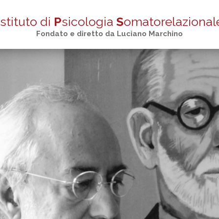
stituto di
P
sicologia
S
omatorelazional
Fondato e diretto da Luciano Marchino