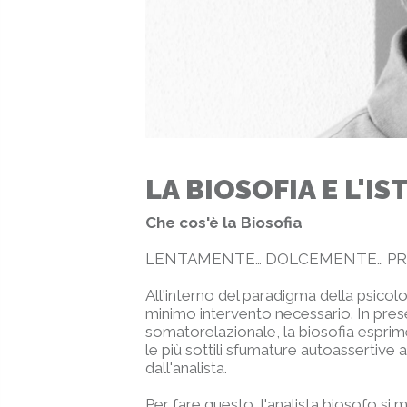
LA BIOSOFIA E L'I
Che cos'è la Biosofia
LENTAMENTE… DOLCEMENTE… P
All'interno del paradigma della psico
minimo intervento necessario. In prese
somatorelazionale, la biosofia esprim
le più sottili sfumature autoassertiv
dall'analista.
Per fare questo, l'analista biosofo si m