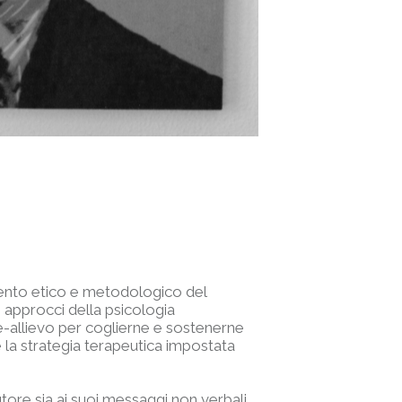
mento etico e metodologico del
i approcci della psicologia
e-allievo per coglierne e sostenerne
 la strategia terapeutica impostata
utore sia ai suoi messaggi non verbali,