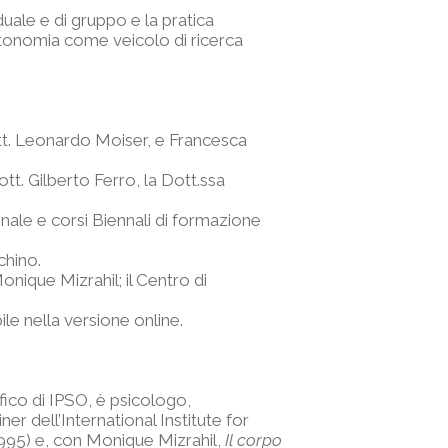
iduale e di gruppo e la pratica
utonomia come veicolo di ricerca
tt. Leonardo Moiser, e Francesca
tt. Gilberto Ferro, la Dott.ssa
ale e corsi Biennali di formazione
chino.
nique Mizrahil; il Centro di
le nella versione online.
fico di IPSO, è psicologo,
er dell’International Institute for
995) e, con Monique Mizrahil,
Il corpo