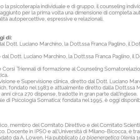
no la psicoterapia individuale e di gruppo, il counseling indiv
 raggiunto per la prima volta una dimensione di completa a
ità autopercettive, espressive e relazionali.
i di:
l Dott. Luciano Marchino, la Dott.ssa Franca Paglino, il Do
l Dott. Luciano Marchino, la Dott.ssa Franca Paglino, il Do
Corsi Triennali di formazione al Counseling Somatorelazion
ica.
ione e Supervisione clinica, diretto dal Dott. Luciano Mar
h, fondato nel 1983 e attualmente diretto dalla Dott.ssa Mo
ni circa 270 dispense, tradotte in gran parte dall'inglese.
e di Psicologia Somatica; fondata nel 1995, è oggi disponibi
ifico, membro del Comitato Direttivo e del Comitato Scienti
. Docente in IPSO e all’Università di Milano-Bicocca, è train
ndato da A. Lowen. Ha pubblicato
La bioenergetica
(Xenia 1