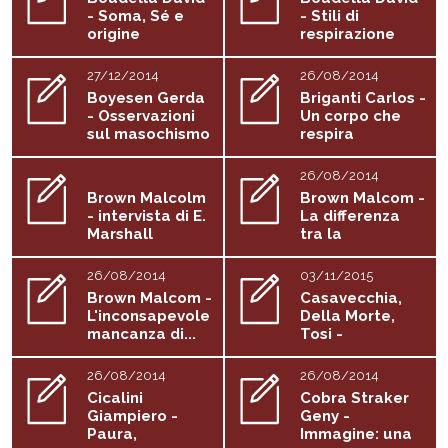
- Soma, Sé e
- Stili di
origine
respirazione
27/12/2014
26/08/2014
Boyesen Gerda
Briganti Carlos -
- Osservazioni
Un corpo che
sul masochismo
respira
e...
26/08/2014
Brown Malcolm
Brown Malcom -
- intervista di E.
La differenza
Marshall
tra la
struttura...
26/08/2014
03/11/2015
Brown Malcom -
Casavecchia,
L'inconsapevole
Della Morte,
mancanza di...
Tosi -
Introduzione
al...
26/08/2014
26/08/2014
Cicalini
Cobra Straker
Giampiero -
Geny -
Paura,
Immagine: una