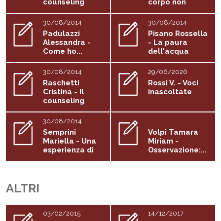
counseling
corpo non
organizzativo
mente e i
a...
denti...
30/08/2014
30/08/2014
Padulazzi
Pisano Rossella
Alessandra -
- La paura
Come ho...
dell'acqua
30/08/2014
29/06/2026
Raschetti
Rossi V. - Voci
Cristina - Il
inascoltate
counseling
somatorelazion
ale...
30/08/2014
Semprini
Volpi Tamara
Mariella - Una
Miriam -
esperienza di
Osservazione:...
counseling...
ALTRI
03/02/2015
14/12/2017