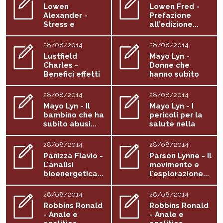
Lowen
Lowen Fred -
Alexander -
Prefazione
Stress e
all’edizione...
malattia
28/08/2014
28/08/2014
Lustfield
Mayo Lyn -
Charles -
Donne che
Benefici effetti
hanno subito
dell'amicizia in...
abusi sessuali
28/08/2014
28/08/2014
Mayo Lyn - Il
Mayo Lyn - I
bambino che ha
pericoli per la
subito abusi...
salute nella
cura...
28/08/2014
28/08/2014
Panizza Flavio -
Parson Lynne - Il
L'analisi
movimento e
bioenergetica...
l'esplorazione...
28/08/2014
28/08/2014
Robbins Ronald
Robbins Ronald
- Anale e
- Anale e