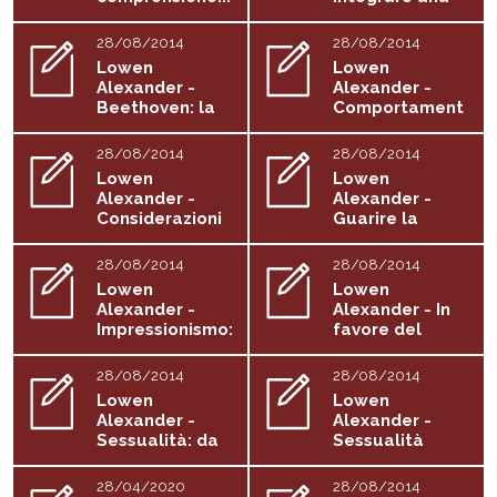
psicologia...
28/08/2014
28/08/2014
Lowen
Lowen
Alexander -
Alexander -
Beethoven: la
Comportament
musica e il
o psicopatico
cosmo
e...
28/08/2014
28/08/2014
Lowen
Lowen
Alexander -
Alexander -
Considerazioni
Guarire la
sull'analisi...
separazione...
28/08/2014
28/08/2014
Lowen
Lowen
Alexander -
Alexander - In
Impressionismo:
favore del
la sua visione
pudore
e...
28/08/2014
28/08/2014
Lowen
Lowen
Alexander -
Alexander -
Sessualità: da
Sessualità
Reich a oggi
maschile e...
28/04/2020
28/08/2014