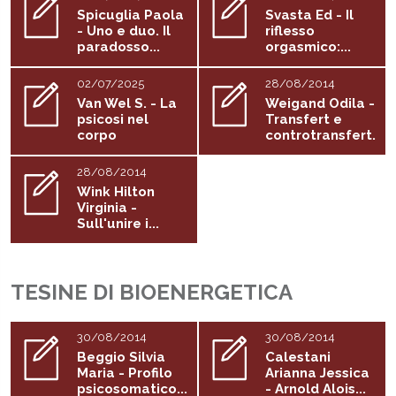
Spicuglia Paola
Svasta Ed - Il
- Uno e duo. Il
riflesso
paradosso...
orgasmico:...
02/07/2025
28/08/2014
Van Wel S. - La
Weigand Odila -
psicosi nel
Transfert e
corpo
controtransfert.
..
28/08/2014
Wink Hilton
Virginia -
Sull'unire i...
TESINE DI BIOENERGETICA
30/08/2014
30/08/2014
Beggio Silvia
Calestani
Maria - Profilo
Arianna Jessica
psicosomatico...
- Arnold Alois...