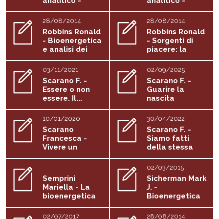
analitico -
analitico -
Prima parte
Seconda parte
28/08/2014
28/08/2014
Robbins Ronald
Robbins Ronald
- Bioenergetica
- Sorgenti di
e analisi dei
piacere: la
sogni
gioia...
03/11/2021
02/09/2025
Scarano F. -
Scarano F. -
Essere o non
Guarire la
essere. Il...
nascita
10/01/2020
30/04/2022
Scarano
Scarano F. -
Francesca -
Siamo fatti
Vivere un
della stessa
lutto:...
sostanza...
02/03/2015
Semprini
Sicherman Mark
Mariella - La
J. -
bioenergetica
Bioenergetica
con i bambini...
per il nuovo...
02/07/2017
28/08/2014