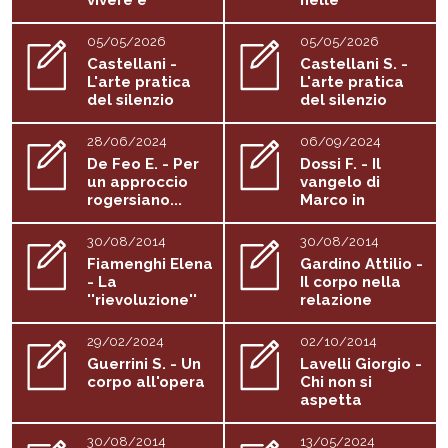
vivere è
nelle
sopravvalutato
professioni di...
05/05/2026
05/05/2026
Castellani -
Castellani S. -
L'arte pratica
L'arte pratica
del silenzio
del silenzio
28/06/2024
06/09/2024
De Feo E. - Per
Dossi F. - Il
un approccio
vangelo di
rogersiano...
Marco in
dialogo con...
30/08/2014
30/08/2014
Fiamenghi Elena
Gardino Attilio -
- La
Il corpo nella
''rievoluzione''
relazione
pacifica:...
d'aiuto
29/02/2024
02/10/2014
Guerrini S. - Un
Lavelli Giorgio -
corpo all'opera
Chi non si
aspetta
l'inaspettato...
30/08/2014
13/05/2024