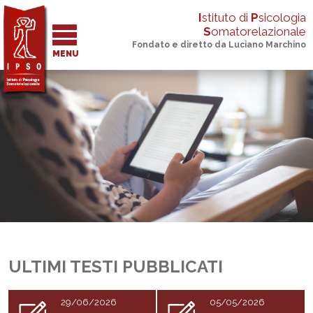
I
stituto di
P
sicologia
S
omatorelazionale
Fondato e diretto da Luciano Marchino
MENU
ULTIMI TESTI PUBBLICATI
29/06/2026
05/05/2026