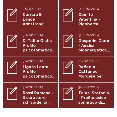
28/07/2022
30/08/2014
Carrara E. -
Comite
Lance
Valentina -
Armstrong.
Rigoberta
Esiste una
Menchù Tum...
zona...
30/08/2014
30/08/2014
Di Tullio Giulia -
Gasperini Clara
Profilo
- Analisi
psicosomatico...
bioenergetica...
30/08/2014
21/06/2021
Ligato Laura -
Raffaela
Profilo
Cattaneo -
psicosomatico...
Mordere per
vivere
30/08/2014
30/08/2014
Rossi Ramona -
Tolasi Stefania
Il carattere
- Profilo psico-
schizoide: la...
somatico di...