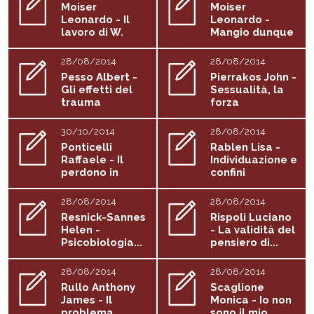
Moiser
Moiser
Leonardo - Il
Leonardo -
lavoro di W.
Mangio dunque
Reich con i...
sono
28/08/2014
28/08/2014
Pesso Albert -
Pierrakos John -
Gli effetti del
Sessualità, la
trauma
forza
prenatale e...
unificatrice
30/10/2014
28/08/2014
Ponticelli
Rablen Lisa -
Raffaele - Il
Individuazione e
perdono in
confini
psicoterapia
28/08/2014
28/08/2014
Resnick-Sannes
Rispoli Luciano
Helen -
- La validità del
Psicobiologia...
pensiero di...
28/08/2014
28/08/2014
Rullo Anthony
Scaglione
James - Il
Monica - Io non
problema
sono il mio