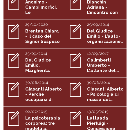
Anonimo -
Bianchin
Campi morfici.
Adriana -
Le
L’incontro con
informazioni...
Freud
29/10/2020
25/09/2014
Brentan Chiara
Del Giudice
- Il caso del
Emilio - L’auto-
Signor Sospeso
organizzazione..
.
25/09/2014
12/09/2017
Del Giudice
Galimberti
Emilio,
Umberto -
Margherita
L'atlante del...
Tosi...
30/08/2014
30/08/2014
Giasanti Alberto
Giasanti Alberto
- Perché
- Psicologia di
occuparsi di
massa del...
ombre?
02/07/2015
13/05/2015
La psicoterapia
Lattuada
corporea: tre
Pierluigi -
modelli a...
Condivisione