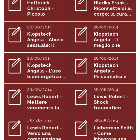
Helferich
Hladky Frank -
Christoph -
Riconnettersi al
Piccolo
corpo: la cura...
grande...
28/08/2014
28/08/2014
Klopstech
Klopstech
Angela - Abuso
Angela - Il
sessuale: il
meglio che
corpo ricorda...
possiamo...
28/08/2014
28/08/2014
Klopstech
Klopstech
Angela - L'uso
Angela -
bioenergetico...
Psicoanalisi e
psicoterapia...
28/08/2014
28/08/2014
Lewis Robert -
Lewis Robert -
Mettere
Shock
veramente la...
traumatico
dell'encefalo
28/08/2014
28/08/2014
Lewis Robert -
Lieberman Edith
Verso una
- Come
comprensione...
integrare una