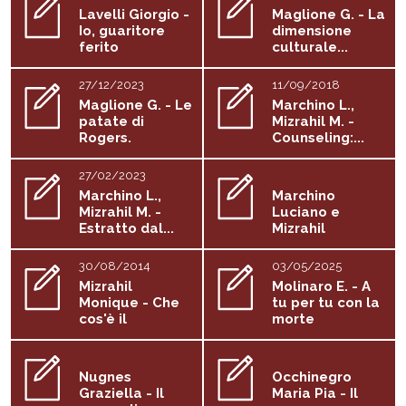
Lavelli Giorgio -
Maglione G. - La
Io, guaritore
dimensione
ferito
culturale...
27/12/2023
11/09/2018
Maglione G. - Le
Marchino L.,
patate di
Mizrahil M. -
Rogers.
Counseling:...
Un'esperienza...
27/02/2023
Marchino L.,
Marchino
Mizrahil M. -
Luciano e
Estratto dal...
Mizrahil
Monique - I...
30/08/2014
03/05/2025
Mizrahil
Molinaro E. - A
Monique - Che
tu per tu con la
cos'è il
morte
counseling...
Nugnes
Occhinegro
Graziella - Il
Maria Pia - Il