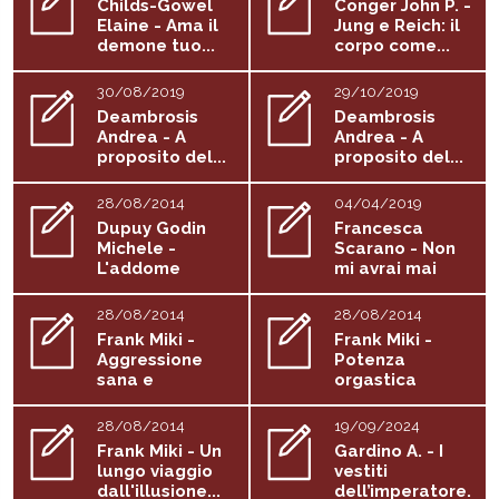
Childs-Gowel
Conger John P. -
Elaine - Ama il
Jung e Reich: il
demone tuo...
corpo come...
30/08/2019
29/10/2019
Deambrosis
Deambrosis
Andrea - A
Andrea - A
proposito del...
proposito del...
28/08/2014
04/04/2019
Dupuy Godin
Francesca
Michele -
Scarano - Non
L'addome
mi avrai mai
delle...
28/08/2014
28/08/2014
Frank Miki -
Frank Miki -
Aggressione
Potenza
sana e
orgastica
violenza...
sessualità
28/08/2014
19/09/2024
Frank Miki - Un
Gardino A. - I
lungo viaggio
vestiti
dall'illusione...
dell’imperatore.