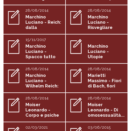
somatica e...
ricerca
spirituale
28/08/2014
28/08/2014
Marchino
Marchino
Luciano - Reich:
Luciano -
dalla
Risvegliare
psicoanalisi...
l'energia
15/11/2017
Marchino
Marchino
Luciano -
Luciano -
Spacco tutto
Utopie
realizzabili. Il...
28/08/2014
28/08/2014
Marchino
Marietti
Luciano -
Massimo - Fiori
Wilhelm Reich:
di Bach, fiori
dalla...
dell'anima
28/08/2014
28/08/2014
Moiser
Moiser
Leonardo -
Leonardo - Di
Corpo e psiche
omosessualità...
in gioco...
02/03/2021
03/06/2015