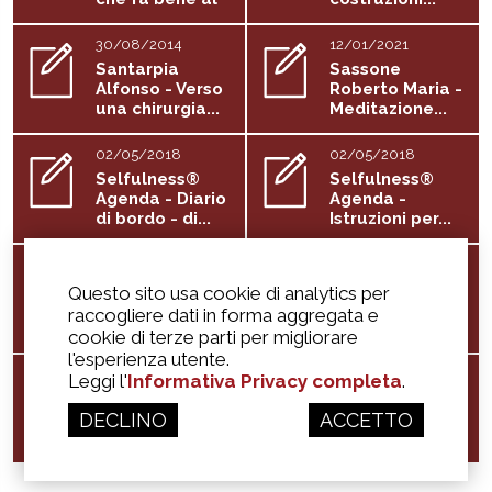
capitale
30/08/2014
12/01/2021
Santarpia
Sassone
Alfonso - Verso
Roberto Maria -
una chirurgia...
Meditazione...
02/05/2018
02/05/2018
Selfulness®
Selfulness®
Agenda - Diario
Agenda -
di bordo - di...
Istruzioni per...
30/08/2014
Siccardi Marco
Signorini S. -
Questo sito usa cookie di analytics per
e Giorgi Giorgio
Contatto,
raccogliere dati in forma aggregata e
- Osservazione
risonanza...
cookie di terze parti per migliorare
di...
l'esperienza utente.
29/11/2014
31/10/2018
Leggi l'
Informativa Privacy completa
.
Stefanini
Watts A. - L'arte
DECLINO
Patrizia - Tra
ACCETTO
della
oriente e
contemplazione
occidente un...