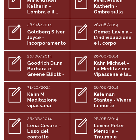
Ennis Brown
Ennis Brown
Katherin -
Katherin -
L'ombra e il...
Ombre sulla
luna. La...
26/08/2014
26/08/2014
Goldberg Silver
Gomez Lavinia -
Joyce -
L'individuazione
Incorporamento
e il corpo
...
26/08/2014
26/08/2014
Goodrich Dunn
Kahn Michael -
Barbara e
La Meditazione
Greene Elliott -
Vipassana e la...
Voci:...
31/10/2024
26/08/2014
Kahn M.
Keleman
Meditazione
Stanley - Vivere
vipassana
la morte
28/08/2014
28/08/2014
Lena Cesare -
Levine Peter
L'uso del
Memoria -
contatto
Trauma e