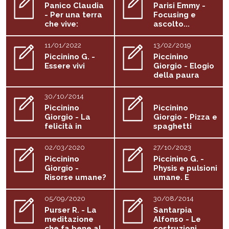
Panico Claudia
Parisi Emmy -
- Per una terra
Focusing e
che vive:
ascolto...
psicologia...
11/01/2022
13/02/2019
Piccinino G. -
Piccinino
Essere vivi
Giorgio - Elogio
della paura
30/10/2014
Piccinino
Piccinino
Giorgio - La
Giorgio - Pizza e
felicità in
spaghetti
Natura, umana
02/03/2020
27/10/2023
Piccinino
Piccinino G. -
Giorgio -
Physis e pulsioni
Risorse umane?
umane. E
basta...
05/09/2020
30/08/2014
Purser R. - La
Santarpia
meditazione
Alfonso - Le
che fa bene al
costruzioni...