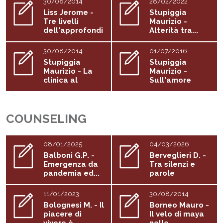
30/08/2014
28/02/2022
Liss Jerome -
Stupiggia
Tre livelli
Maurizio -
dell'approfondi
Alterità tra...
mento...
30/08/2014
01/07/2016
Stupiggia
Stupiggia
Maurizio - La
Maurizio -
clinica al
Sull'amore
tempo...
COUNSELING
08/01/2025
04/03/2026
Balboni G.P. -
Berveglieri D. -
Emergenza da
Tra silenzi e
pandemia ed...
parole
11/01/2023
30/08/2014
Bolognesi M. - Il
Borneo Mauro -
piacere di
Il velo di maya