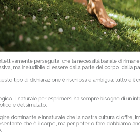
ollettivamente perseguita, che la necessità banale di riman
siva, ma ineludibile di essere dalla parte del corpo, dalla p
questo tipo di dichiarazione è rischiosa e ambigua: tutto e il co
logico, il naturale per esprimersi ha sempre bisogno di un int
olico e del simulato.
gine dominante e innaturale che la nostra cultura ci offre
presentante che è il corpo, ma per poterlo fare dobbiamo an
.