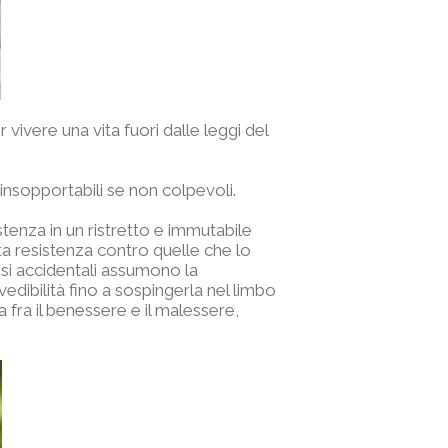
vivere una vita fuori dalle leggi del
ù insopportabili se non colpevoli.
stenza in un ristretto e immutabile
ta resistenza contro quelle che lo
isi accidentali assumono la
edibilità fino a sospingerla nel limbo
a fra il benessere e il malessere,