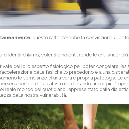
ntaneamente
, questo rafforzerebbe la convinzione di poter 
i ci identifichiamo, volenti o nolenti, rende le crisi ancor pi
rivate del loro aspetto fisiologico per poter congelare l'esi
un’accelerazione delle fasi che lo precedono e a una dispera
ssumono le sembianze di una vera e propria patologia. Le cr
 persecuzione o della catastrofe dilatando ancor più l'imprev
e nel reale mondo del quotidiano rappresentato dalla dialettic
zza della nostra vulnerabilità.