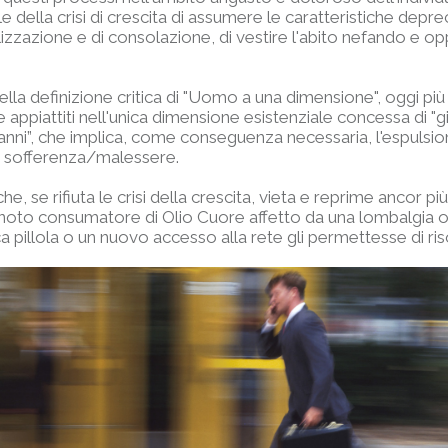
 della crisi di crescita di assumere le caratteristiche deprecab
ocializzazione e di consolazione, di vestire l'abito nefando e 
 nella definizione critica di "Uomo a una dimensione", oggi 
i e appiattiti nell'unica dimensione esistenziale concessa di
 anni”, che implica, come conseguenza necessaria, l'espulsi
o di sofferenza/malessere.
he, se rifiuta le crisi della crescita, vieta e reprime ancor p
oto consumatore di Olio Cuore affetto da una lombalgia o l
a pillola o un nuovo accesso alla rete gli permettesse di r