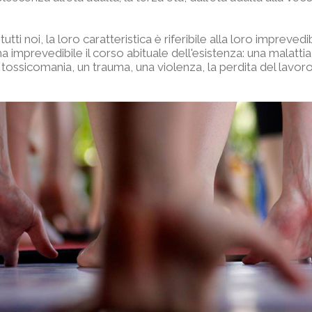
utti noi, la loro caratteristica è riferibile alla loro impreved
imprevedibile il corso abituale dell'esistenza: una malattia f
na tossicomania, un trauma, una violenza, la perdita del lavo