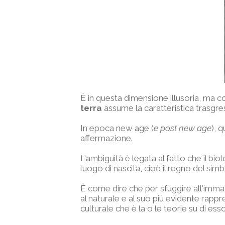
È in questa dimensione illusoria, ma c
terra
assume la caratteristica trasgres
In epoca new age (
e post new age
), 
affermazione.
L'ambiguità è legata al fatto che il bio
luogo di nascita, cioè il regno del simb
È come dire che per sfuggire all'imma
al naturale e al suo più evidente rap
culturale che è la o le teorie su di esso