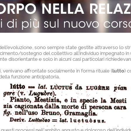
a dell'evoluzione, sono sempre state gestite attraverso lo s
oscimento/sostegno del collettivo all'individuo impegnato i
disorientante e solo in alcuni casi particolari richiedevan
asi, venivano affrontate socialmente in forma rituale (
lutto
) 
ella funzione anticipatoria.
ato questi processi nell'ambito angusto e doloroso dell'indiv