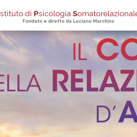
stituto di
P
sicologia
S
omatorelazional
Fondato e diretto da Luciano Marchino