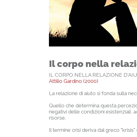
Il corpo nella relaz
IL CORPO NELLA RELAZIONE D'AI
Attilio Gardino (2000)
La relazione di aiuto si fonda sulla n
Quello che determina questa percezio
negativi delle condizioni esistenziali
risorse.
Il termine crisi deriva dal greco "krisi