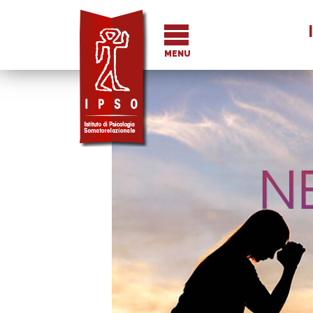
I
MENU