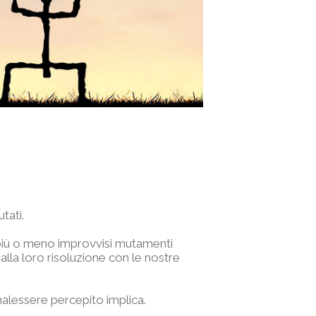
tati.
 più o meno improvvisi mutamenti
lla loro risoluzione con le nostre
i malessere percepito implica.