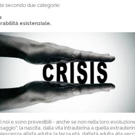
ate secondo due categorie:
ta
rabilità esistenziale.
ti noi e sono prevedibili - anche se non nella loro evoluzion
ggio": la nascita, dalla vita intrauterina a quella extrauterina
escenza all'età adulta; la terza età, dall'età adulta alla vecchi