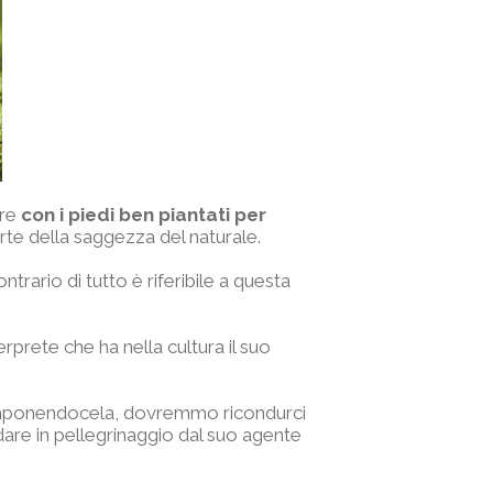
ere
con i piedi ben piantati per
arte della saggezza del naturale.
ntrario di tutto è riferibile a questa
erprete che ha nella cultura il suo
, imponendocela, dovremmo ricondurci
dare in pellegrinaggio dal suo agente