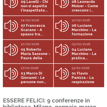
09 Lavelli - Chi
08 Leonardo
non si aspetta
Moiser - Come
l'inaspettato...
crescono i...
24/02/2016
10/02/2016
07 Francesca
06 Luciano
Scarano - A
Marchino - La
spasso tra...
formazione
del...
10/02/2016
03/02/2016
05 Roberto
04 Luciano
Maria Sassone -
Marchino - La
Paura della
pratica...
felicità
27/01/2016
13/01/2016
03 Marco Di
01 Flavio
Giovanni - Le
Panizza - La
persone non...
respirazione
come...
ESSERE FELICI: 9 conferenze in
biblioteca. Milano, gennaio-marzo