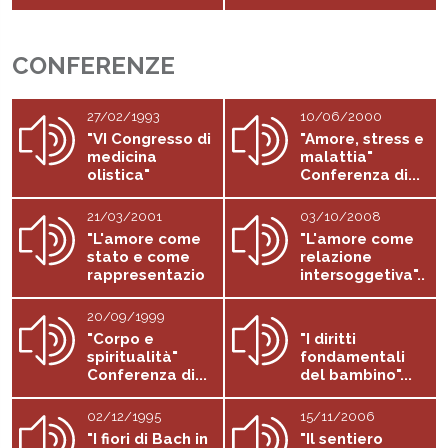
come...
CONFERENZE
27/02/1993
10/06/2000
"VI Congresso di
"Amore, stress e
medicina
malattia"
olistica"
Conferenza di...
Conferenza di...
21/03/2001
03/10/2008
"L'amore come
"L'amore come
stato e come
relazione
rappresentazio
intersoggetiva"..
ne"...
.
20/09/1999
"Corpo e
"I diritti
spiritualità"
fondamentali
Conferenza di...
del bambino"...
02/12/1995
15/11/2006
"I fiori di Bach in
"Il sentiero