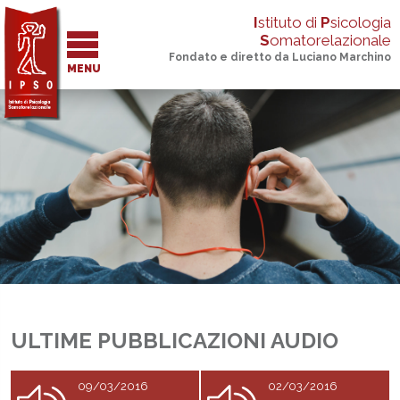
I
stituto di
P
sicologia
S
omatorelazionale
Fondato e diretto da Luciano Marchino
MENU
ULTIME PUBBLICAZIONI AUDIO
09/03/2016
02/03/2016