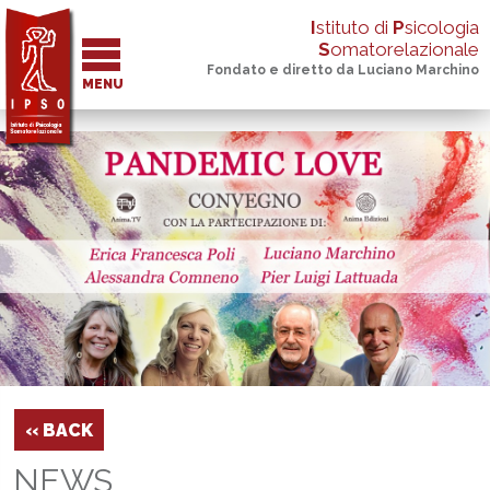
I
stituto di
P
sicologia
S
omatorelazionale
Fondato e diretto da Luciano Marchino
MENU
‹‹ BACK
NEWS