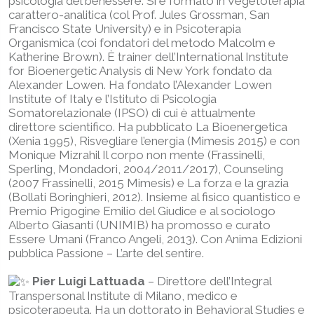
psicologia del benessere. Si è formato in Vegetoterapia
carattero-analitica (col Prof. Jules Grossman, San
Francisco State University) e in Psicoterapia
Organismica (coi fondatori del metodo Malcolm e
Katherine Brown). È trainer dell’International Institute
for Bioenergetic Analysis di New York fondato da
Alexander Lowen. Ha fondato l’Alexander Lowen
Institute of Italy e l’Istituto di Psicologia
Somatorelazionale (IPSO) di cui è attualmente
direttore scientifico. Ha pubblicato La Bioenergetica
(Xenia 1995), Risvegliare l’energia (Mimesis 2015) e con
Monique Mizrahil Il corpo non mente (Frassinelli,
Sperling, Mondadori, 2004/2011/2017), Counseling
(2007 Frassinelli, 2015 Mimesis) e La forza e la grazia
(Bollati Boringhieri, 2012). Insieme al fisico quantistico e
Premio Prigogine Emilio del Giudice e al sociologo
Alberto Giasanti (UNIMIB) ha promosso e curato
Essere Umani (Franco Angeli, 2013). Con Anima Edizioni
pubblica Passione – L’arte del sentire.
Pier Luigi Lattuada
– Direttore dell’Integral
Transpersonal Institute di Milano, medico e
psicoterapeuta. Ha un dottorato in Behavioral Studies e