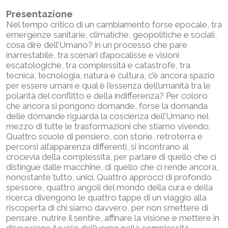
Presentazione
Nel tempo critico di un cambiamento forse epocale, tra
emergenze sanitarie, climatiche, geopolitiche e sociali,
cosa dire dell’Umano? in un processo che pare
inarrestabile, tra scenari d’apocalisse e visioni
escatologiche, tra complessità e catastrofe, tra
tecnica, tecnologia, natura e cultura, c’è ancora spazio
per essere umani e qual è l’essenza dell’umanità tra le
polarità del conflitto e della indifferenza? Per coloro
che ancora si pongono domande, forse la domanda
delle domande riguarda la coscienza dell’Umano nel
mezzo di tutte le trasformazioni che stiamo vivendo.
Quattro scuole di pensiero, con storie, retroterra e
percorsi all’apparenza differenti, si incontrano al
crocevia della complessità, per parlare di quello che ci
distingue dalle macchine, di quello che ci rende ancora,
nonostante tutto, unici. Quattro approcci di profondo
spessore, quattro angoli del mondo della cura e della
ricerca divengono le quattro tappe di un viaggio alla
riscoperta di chi siamo davvero, per non smettere di
pensare, nutrire il sentire, affinare la visione e mettere in
discussione il ruolo dell’uomo nella complessità.