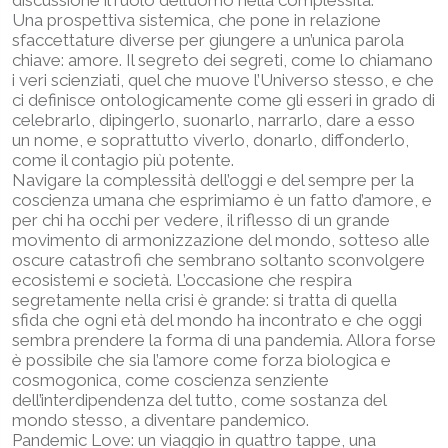
Una prospettiva sistemica, che pone in relazione
sfaccettature diverse per giungere a un’unica parola
chiave: amore. Il segreto dei segreti, come lo chiamano
i veri scienziati, quel che muove l’Universo stesso, e che
ci definisce ontologicamente come gli esseri in grado di
celebrarlo, dipingerlo, suonarlo, narrarlo, dare a esso
un nome, e soprattutto viverlo, donarlo, diffonderlo,
come il contagio più potente.
Navigare la complessità dell’oggi e del sempre per la
coscienza umana che esprimiamo è un fatto d’amore, e
per chi ha occhi per vedere, il riflesso di un grande
movimento di armonizzazione del mondo, sotteso alle
oscure catastrofi che sembrano soltanto sconvolgere
ecosistemi e società. L’occasione che respira
segretamente nella crisi è grande: si tratta di quella
sfida che ogni età del mondo ha incontrato e che oggi
sembra prendere la forma di una pandemia. Allora forse
è possibile che sia l’amore come forza biologica e
cosmogonica, come coscienza senziente
dell’interdipendenza del tutto, come sostanza del
mondo stesso, a diventare pandemico.
Pandemic Love: un viaggio in quattro tappe, una