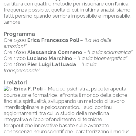
partitura con quattro melodie per risuonare con l’unica
frequenza possibile, quella di cui, in ultima analisi, siamo
fatti, persino quando sembra impossibile e impensabile,
l’amore.
Programma
Ore 15:00
Erica Francesca Poli
–
“La via delle
emozioni”
Ore 16:00
Alessandra Comneno
– “
La via sciamanica”
Ore 17:00
Luciano Marchino
–
“La via bioenergetica”
Ore 18:00
Pier Luigi Lattuada
–
“La via
transpersonale”
I relatori
Erica F. Poli
– Medico psichiatra, psicoterapeuta,
counselor e formatrice, affronta il mondo della psiche
fino alla spiritualità, sviluppando un metodo di lavoro
interdisciplinare e psicosomatico. I suoi continui
aggiornamenti, tra cui lo studio della medicina
integrativa e l’approfondimento di tecniche
terapeutiche innovative basate sulle avanzate
conoscenze neuroscientifiche, caratterizzano il modus