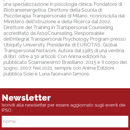
una specializzazione in psicologia clinica. Fondatore di
Biotransenergetica. Direttore della Scuola di
Psicoterapia Transpersonale di Milano, riconosciuta dal
Ministero dell’Istruzione e della Ricerca dal 2002.
Direttore del Training in Transpersonal Counseling
accreditato da AssoCounseling. Responsabile
dell’Integral Transpersonal Psychology Program presso
Ubiquity University. Presidente di EUROTAS, Global
Transpersonal Network. Autore dal 1985 di una ventina
di libri, oltre a 30 articoli. Con Anima edizioni ha
pubblicato Sciamanesimo Brasiliano, 2015 e Il corpo del
sogno, 2007. Nel 2021, sempre con Anima Edizioni,
pubblica Sole e Luna facevano l’amore.
Newsletter
Iscriviti alla newsletter per essere aggiornato sugli eventi dei
IPSO.