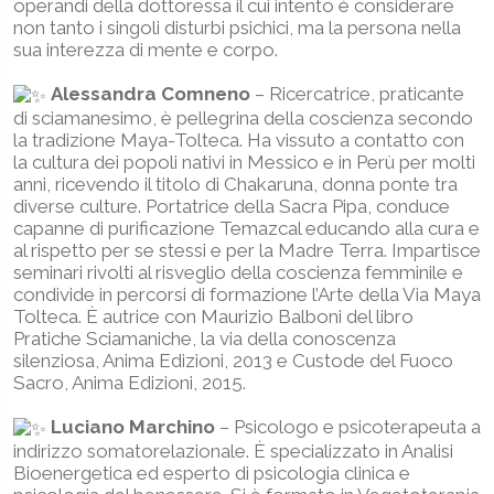
operandi della dottoressa il cui intento è considerare
non tanto i singoli disturbi psichici, ma la persona nella
sua interezza di mente e corpo.
Alessandra Comneno
– Ricercatrice, praticante
di sciamanesimo, è pellegrina della coscienza secondo
la tradizione Maya-Tolteca. Ha vissuto a contatto con
la cultura dei popoli nativi in Messico e in Perù per molti
anni, ricevendo il titolo di Chakaruna, donna ponte tra
diverse culture. Portatrice della Sacra Pipa, conduce
capanne di purificazione Temazcal educando alla cura e
al rispetto per se stessi e per la Madre Terra. Impartisce
seminari rivolti al risveglio della coscienza femminile e
condivide in percorsi di formazione l’Arte della Via Maya
Tolteca. È autrice con Maurizio Balboni del libro
Pratiche Sciamaniche, la via della conoscenza
silenziosa, Anima Edizioni, 2013 e Custode del Fuoco
Sacro, Anima Edizioni, 2015.
Luciano Marchino
– Psicologo e psicoterapeuta a
indirizzo somatorelazionale. È specializzato in Analisi
Bioenergetica ed esperto di psicologia clinica e