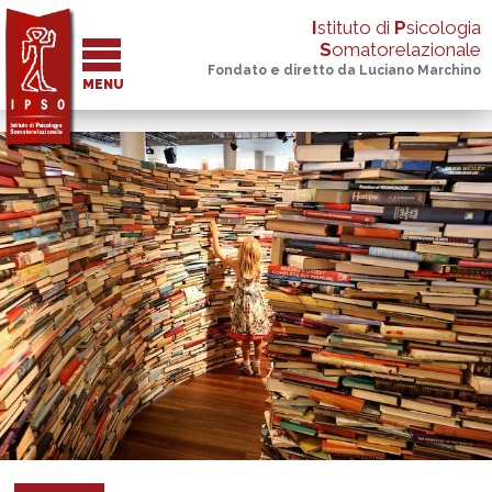
I
stituto di
P
sicologia
S
omatorelazionale
Fondato e diretto da Luciano Marchino
MENU