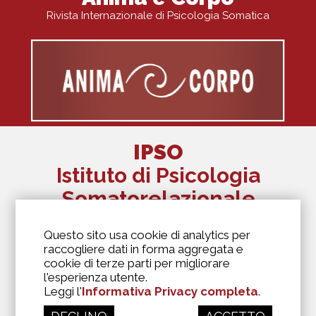
Rivista Internazionale di Psicologia Somatica
IPSO
Istituto di Psicologia
Somatorelazionale
The Alexander Lowen Institute Of Italy
Questo sito usa cookie di analytics per
Via Antonio Kramer, 6
raccogliere dati in forma aggregata e
20129 Milano
cookie di terze parti per migliorare
346 6973975
l'esperienza utente.
segreteria@biosofia.it
Leggi l'
Informativa Privacy completa
.