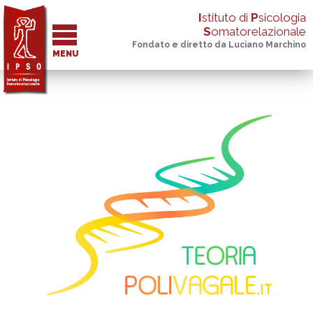
I
stituto di
P
sicologia
S
omatorelazionale
Fondato e diretto da Luciano Marchino
MENU