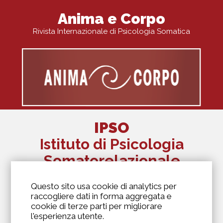
Anima e Corpo
Rivista Internazionale di Psicologia Somatica
IPSO
Istituto di Psicologia
Somatorelazionale
The Alexander Lowen Institute Of Italy
Questo sito usa cookie di analytics per
Via Antonio Kramer, 6
raccogliere dati in forma aggregata e
20129 Milano
cookie di terze parti per migliorare
346 6973975
l'esperienza utente.
segreteria@biosofia.it