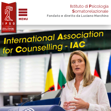
I
stituto di
P
sicologia
S
omatorelazionale
Fondato e diretto da Luciano Marchino
MENU