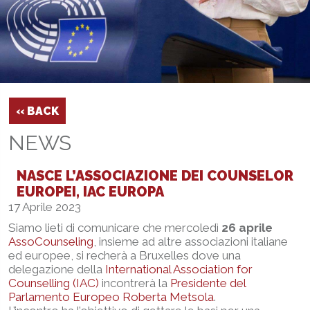
‹‹ BACK
NEWS
NASCE L’ASSOCIAZIONE DEI COUNSELOR
EUROPEI, IAC EUROPA
17 Aprile 2023
Siamo lieti di comunicare che mercoledì
26 aprile
AssoCounseling
, insieme ad altre associazioni italiane
ed europee, si recherà a Bruxelles dove una
delegazione della
International Association for
Counselling (IAC)
incontrerà la
Presidente del
Parlamento Europeo Roberta Metsola
.