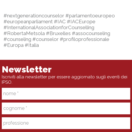
#nextgenerationcounselor #parlamentoeuropeo
#europeanparliament #IAC #IACEurope
#InternationalAssociationforCounselling
#RobertaMetsola #Bruxelles #assocounseling
#counseling #counselor #profiloprofessionale
#Europa #Italia
Newsletter
Iscriviti alla newsletter per essere aggiornato sugli eventi dei
IPSO.