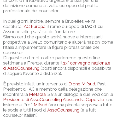
L’incontro ha l’obiettivo di gettare le basi per una
definizione comune a livello europeo del profilo
professionale del counselor.
In quei giorni, inoltre, sempre a Bruxelles verrà
costituita
IAC Europa
, il ramo europeo di
IAC
di cui
Assoconseling sarà socio fondatore.
Siamo certi che questo aprirà nuove e interessanti
prospettive a livello comunitario e aiuterà nazioni come
l’Italia a implementare la figura professionale del
counselor.
Di questo e di molto altro parleremo questo fine
settimana a Firenze, durante il
13° convegno nazionale
di AssoCounseling
(posti ancora disponibili e possibilità
di seguire l’evento a distanza).
È previsto infatti un intervento di
Dione Mifsud
, Past
President di IAC e membro della delegazione che
incontrerà la
Metsola
. Sarà un dialogo a due voci con la
Presidente di AssoCounseling Alessandra Caporale
, che
insieme al Prof.
Mifsud
farà una piccola sorpresa a tutte
le socie e tutti i soci di
AssoCounseling
(e a tutti i
counselor italiani).