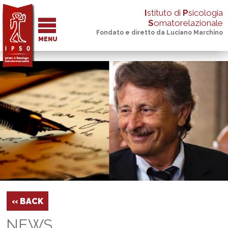
I
stituto di
P
sicologia
S
omatorelazionale
Fondato e diretto da Luciano Marchino
MENU
‹‹ BACK
NEWS