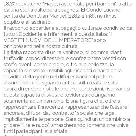
1837 nel volume "Fiabe, raccontate per i bambini", tratto
da una storia dall'opera spagnola El Conde Lucanor
scritta da Don Juan Manuel (1282-1348), ne rimasi
colpito e affascinato.
Il racconto appartiene al bagaglio culturale condiviso da
tutto l'Occidente e i riferimenti a questa fiaba: “I
VESTITI NUOVI DELL’IMPERATORE” sono
onnipresenti nella nostra cultura.
La fiaba racconta di un re vanitoso, di commercianti
truffaldini capaci di tessere e confezionare vestiti con
stoffe aventi come pregio, oltre alla bellezza, la
capacità di essere invisibili agli incapaci e narra della
pavidità della gente nel differenziarsi dal potere
assumendo uno sguardo critico sulla realtà e sulla
paura di rendere note le proprie percezioni, riservando
questa capacità di svelare l’evidenza dell’inganno
solamente ad un bambino. È una figura che, oltre a
rappresentare l’innocenza, rappresenta anche l’essere
ancora al di fuori dal “contratto” sociale che lega
implicitamente le persone. Sarà quindi un un bambino a
gridare “il re è nudo”, smascherando l’omertà che univa
tutti i partecipanti alla sfilata.