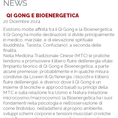
NEWS
QI GONG E BIOENERGETICA
20 Dicembre 2024
Esistono molte affinità tra il Qi Gong e la Bioenergetica.
Il Qi Gong ha molte declinazioni: si divide principalmente
in medico, marziale, e di elevazione spirituale
(buddhista, Taoista, Confuciano), a seconda delle
finalità.
Nella Medicina Tradizionale Cinese (MTC) le pratiche
tendono a promuovere il libero fluire dell’energia vitale;
l’impianto teorico di Qi Gong e Bioenergetica, a parte
alcune premesse, probabilmente e in qualche misura
condivise da Lowen (il Qi/l’energia, i blocchi e il libero
fluire dell’energia), è diverso: dove il Qi Gong è un
insieme di tecniche e approcci basati su principi della
MTC e sulla relazione tra Uomo e Natura (relazione
microcosmo/macrocosmo), la Bioenergetica ha i suoi
fondamenti nella psicologia e nell’osservazione di
come l’individuo, nell’adattersi al proprio ambiente,
sviluppi schemi corporei e tensioni muscolari croniche