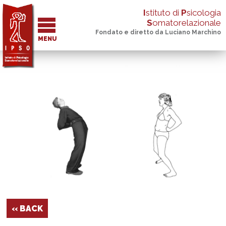
I
stituto di
P
sicologia
S
omatorelazionale
Fondato e diretto da Luciano Marchino
MENU
‹‹ BACK