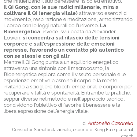
che influenzano il suo benessere fisico ed emotivo.
Il Qi Gong, con le sue radici millenarie, mira a
coltivare il Qi (energia vitale)
attraverso esercizi di
movimento, respirazione e meditazione, armonizzando
il corpo con le leggi naturali dell'universo.
La
Bioenergetica
, invece, sviluppata da Alexander
Lowen,
si concentra sul rilascio delle tensioni
corporee e sull'espressione delle emozioni
represse, favorendo un contatto più autentico
con se stessi e con gli altr
i.
Mentre il Qi Gong punta a un equilibrio energetico
attraverso una sintonia con il macrocosmo, la
Bioenergetica esplora come il vissuto personale e le
esperienze emotive plasmino il corpo e la mente,
invitando a sciogliere blocchi emozionali e corporei per
recuperare vitalità e spontaneità. Entrambe le pratiche,
seppur diverse nel metodo e nell'approccio teorico,
condividono l'obiettivo di favorire il benessere e la
libera espressione dell'energia vitale.
di
Antonello Casarella
Consuelor Somatorelazionale,
esperto di Kung Fu e personal
coach