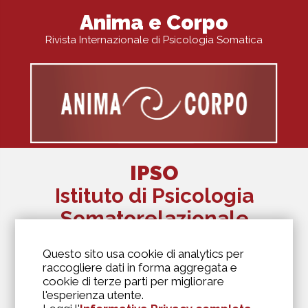
Anima e Corpo
Rivista Internazionale di Psicologia Somatica
IPSO
Istituto di Psicologia
Somatorelazionale
The Alexander Lowen Institute Of Italy
Questo sito usa cookie di analytics per
Via Antonio Kramer, 6
raccogliere dati in forma aggregata e
20129 Milano
cookie di terze parti per migliorare
346 6973975
l'esperienza utente.
segreteria@biosofia.it