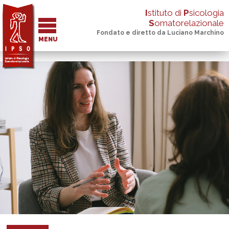
I
stituto di
P
sicologia
S
omatorelazionale
Fondato e diretto da Luciano Marchino
MENU