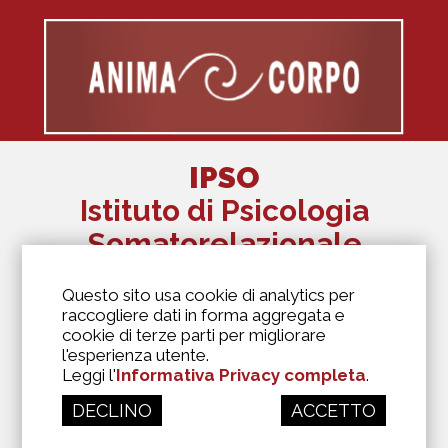
IPSO
Istituto di Psicologia
Somatorelazionale
The Alexander Lowen Institute Of Italy
Questo sito usa cookie di analytics per
Via Antonio Kramer, 6
raccogliere dati in forma aggregata e
20129 Milano
cookie di terze parti per migliorare
346 6973975
l'esperienza utente.
segreteria@biosofia.it
Leggi l'
Informativa Privacy completa
.
DECLINO
ACCETTO